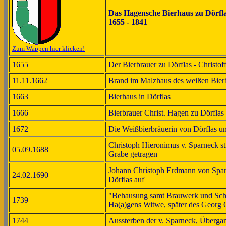
Das Hagensche Bierhaus zu Dörflas
1655 - 1841
Zum Wappen hier klicken!
1655
Der Bierbrauer zu Dörflas - Christof
11.11.1662
Brand im Malzhaus des weißen Bierb
1663
Bierhaus in Dörflas
1666
Bierbrauer Christ. Hagen zu Dörflas
1672
Die Weißbierbräuerin von Dörflas u
Christoph Hieronimus v. Sparneck sti
05.09.1688
Grabe getragen
Johann Christoph Erdmann von Sparne
24.02.1690
Dörflas auf
"Behausung samt Brauwerk und Schen
1739
Ha(a)gens Witwe, später des Georg 
1744
Aussterben der v. Sparneck, Überg