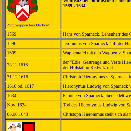
Wohnsitz der böhmischen Linie de
1569 - 1634
Zum Wappen hier klicken!
1569
Hans von Sparneck, Lehenherr des 
1596
Jeronimus von Sparneck "uff der Ha
1609
Wappentafel mit den Wappen v. Spar
der "Edle, Gestrenge und Veste Hie
28.11.1616
der Hofstatt in Redwitz mit
31.12.1616
Christoph Hieronymus v. Sparneck i
1616 od. 1617
Hieronymus Ludwig von Sparneck w
1634
Familie von Sparneck übersiedelt w
Nov. 1634
Tod des Hieronymus Ludwig von Sp
06.06.1643
Christoph Hieronimus stellt sich als