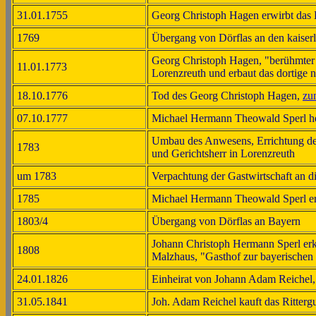
31.01.1755
Georg Christoph Hagen erwirbt das 
1769
Übergang von Dörflas an den kaiserl
Georg Christoph Hagen, "berühmter G
11.01.1773
Lorenzreuth und erbaut das dortige 
18.10.1776
Tod des Georg Christoph Hagen,
zu
07.10.1777
Michael Hermann Theowald Sperl hei
Umbau des Anwesens, Errichtung de
1783
und Gerichtsherr in Lorenzreuth
um 1783
Verpachtung der Gastwirtschaft an d
1785
Michael Hermann Theowald Sperl erwi
1803/4
Übergang von Dörflas an Bayern
Johann Christoph Hermann Sperl erk
1808
Malzhaus, "Gasthof zur bayerischen
24.01.1826
Einheirat von Johann Adam Reichel
31.05.1841
Joh. Adam Reichel kauft das Ritterg